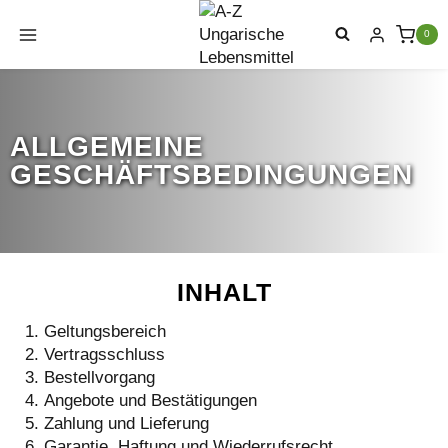
Zum
Inhalt
0
springen
ALLGEMEINE
GESCHÄFTSBEDINGUNGEN
INHALT
Geltungsbereich
Vertragsschluss
Bestellvorgang
Angebote und Bestätigungen
Zahlung und Lieferung
Garantie, Haftung und Wiederrufsrecht