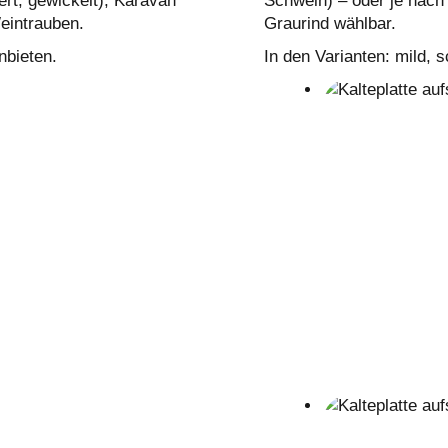
ert, gewickelt), Karaván
Schwein) – oder je nac
eintrauben.
Graurind wählbar.
nbieten.
In den Varianten: mild, 