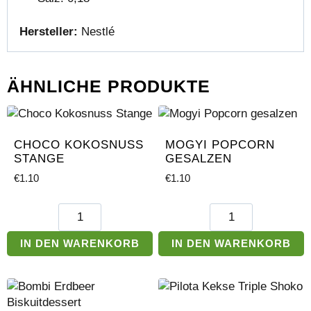
Hersteller:
Nestlé
ÄHNLICHE PRODUKTE
CHOCO KOKOSNUSS
MOGYI POPCORN
STANGE
GESALZEN
€
1.10
€
1.10
Choco
Mogyi
Kokosnuss
Popcorn
Stange
gesalzen
IN DEN WARENKORB
IN DEN WARENKORB
Menge
Menge