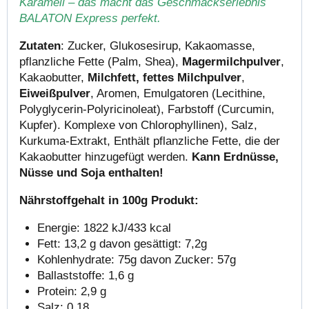
Karamell – das macht das Geschmackserlebnis
BALATON Express perfekt.
Zutaten
:
Zucker, Glukosesirup, Kakaomasse,
pflanzliche Fette (Palm, Shea),
Magermilchpulver
,
Kakaobutter,
Milchfett, fettes Milchpulver
,
Eiweißpulver
, Aromen, Emulgatoren (Lecithine,
Polyglycerin-Polyricinoleat), Farbstoff (Curcumin,
Kupfer). Komplexe von Chlorophyllinen), Salz,
Kurkuma-Extrakt, Enthält pflanzliche Fette, die der
Kakaobutter hinzugefügt werden.
Kann Erdnüsse,
Nüsse und Soja enthalten!
Nährstoffgehalt in 100g Produkt:
Energie: 1822 kJ/433 kcal
Fett: 13,2 g
davon gesättigt: 7,2g
Kohlenhydrate: 75g
davon Zucker: 57g
Ballaststoffe: 1,6 g
Protein: 2,9 g
Salz: 0,18