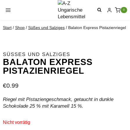
Zum
Inhalt
0
springen
Start
/
Shop
/
Süßes und Salziges
/
Balaton Express Pistazienriegel
SÜSSES UND SALZIGES
BALATON EXPRESS
PISTAZIENRIEGEL
€
0.99
Riegel mit Pistaziengeschmack, getaucht in dunkle
Schokolade 25 % mit Karamell 15 %.
Nicht vorrätig