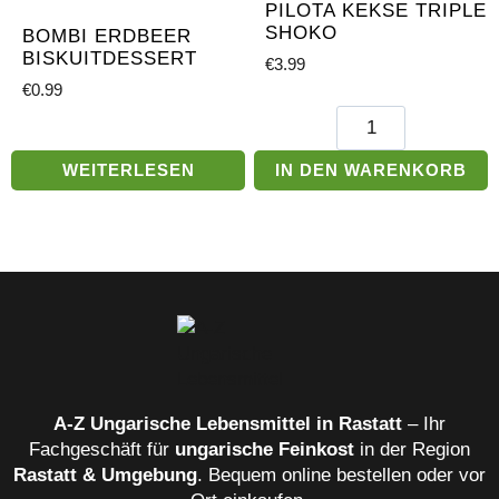
PILOTA KEKSE TRIPLE
SHOKO
BOMBI ERDBEER
BISKUITDESSERT
€
3.99
€
0.99
Pilota
Kekse
Triple
WEITERLESEN
IN DEN WARENKORB
Shoko
Menge
A‑Z Ungarische Lebensmittel in Rastatt
– Ihr
Fachgeschäft für
ungarische Feinkost
in der Region
Rastatt & Umgebung
. Bequem online bestellen oder vor