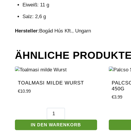
Eiweiß: 11 g
Salz: 2,6 g
Hersteller
:Bogád Hús Kft., Ungarn
ÄHNLICHE PRODUKT
TOALMASI MILDE WURST
PALCS
450G
€
10.99
€
3.99
Toalmasi
milde
Wurst
IN DEN WARENKORB