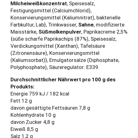
Milcheiweißkonzentrat
, Speisesalz,
Festigungsmittel (Calciumchlorid),
Konservierungsmittel (Kaliumnitrat), bakterielle
Farbkultur, Lab}, Trinkwasser,
Sahne
, modifizierte
Maisstärke,
Süßmolkenpulver
, Paprikacreme 2,5%
{süße scharfe Paprikachips (87%), Speisesalz,
Verdickungsmittel (Xanthan), Tafelsäure
(Zitronensäure), Konservierungsmittel
(Kaliumsorbat)}, Emulgatorsalze (Diphosphate,
Polyphosphate), Säureregulator: E339.
Durchschnittlicher Nährwert pro 100 g des
Produkts:
Energie 759 kJ / 182 kcal
Fett 12 g
davon gesättigte Fettsäuren 7,8 g
Kohlenhydrate 10 g
davon Zucker 4,8 g
Eiweiß 8,5 g
Salz 1,2 g