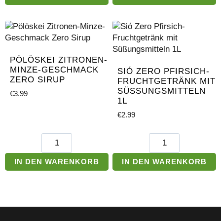
Zero
Kekse
Süßstoff
Menge
8
g
Menge
PÖLÖSKEI ZITRONEN-
MINZE-GESCHMACK
SIÓ ZERO PFIRSICH-
ZERO SIRUP
FRUCHTGETRÄNK MIT
SÜSSUNGSMITTELN 1
€
3.99
L
€
2.99
Pölöskei
Sió
Zitronen-
Zero
Minze-
Pfirsich-
IN DEN WARENKORB
IN DEN WARENKORB
Geschmack
Fruchtgetränk
Zero
mit
Sirup
Süßungsmitteln
Menge
1L
Menge