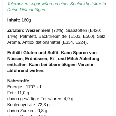
Toleranzen sogar während einer Schlankheitskur in
Deine Diät einfügen.
Inhalt
: 160g
Zutaten
:
Weizenmehl
(72%), Süßstoffen (E420:
14%), Palmfett, Backtriebmittel (E503, E500), Salz,
Aroma, Antioxidationsmittel (E334, E224).
Enthält Gluten und Sulfit. Kann Spuren von
Nüssen, Erdnüssen, Ei-, und Milch Ableitung
enthalten. Kann bei übermäßigem Verzehr
abführend wirken.
Nährstoffe
Energie : 1707 kJ
Fett: 11,0 g
davon gesättigte Fettsäuren: 4,9 g
Kohlenhydrate: 72,3 g
davon Zucker : 0,8 g