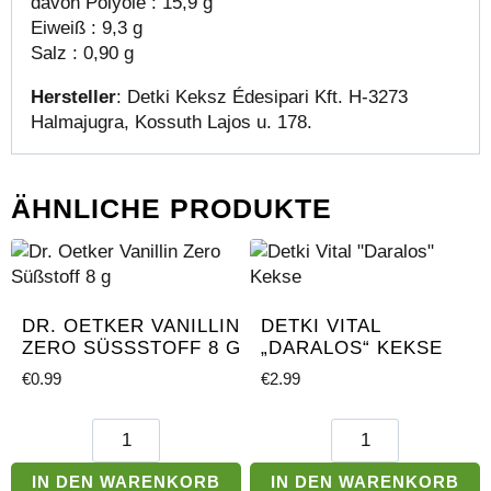
davon Polyole : 15,9 g
Eiweiß : 9,3 g
Salz : 0,90 g
Hersteller
: Detki Keksz Édesipari Kft. H-3273
Halmajugra, Kossuth Lajos u. 178.
ÄHNLICHE PRODUKTE
DR. OETKER VANILLIN
DETKI VITAL
ZERO SÜSSSTOFF 8 G
„DARALOS“ KEKSE
€
0.99
€
2.99
Dr.
Detki
Oetker
Vital
Vanillin
"Daralos"
IN DEN WARENKORB
IN DEN WARENKORB