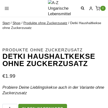
Zum
Inhalt
0
springen
Start
/
Shop
/
Produkte ohne Zuckerzusatz
/
Detki Haushaltkekse
ohne Zuckerzusatz
PRODUKTE OHNE ZUCKERZUSATZ
DETKI HAUSHALTKEKSE
OHNE ZUCKERZUSATZ
€
1.99
Probiere Deine Lieblingskekse auch in der Variante ohne
Zuckerzusatz
Detki