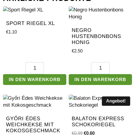
SPORT RIEGEL XL
NEGRO
€
1.10
HUSTENBONBONS
HONIG
€
2.50
Sport
Negro
Riegel
Hustenbonbons
XL
Honig
IN DEN WARENKORB
IN DEN WARENKORB
Menge
Menge
Angebot!
GYŐRI ÉDES
BALATON EXPRESS
WEICHKEKSE MIT
SCHOKORIEGEL
KOKOSGESCHMACK
Ursprünglicher
Aktueller
€
0.99
€
0.60