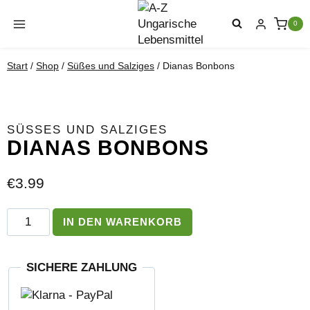
Zum
Inhalt
0
springen
Start
/
Shop
/
Süßes und Salziges
/
Dianas Bonbons
SÜSSES UND SALZIGES
DIANAS BONBONS
€
3.99
Dianas
IN DEN WARENKORB
Bonbons
Menge
SICHERE ZAHLUNG