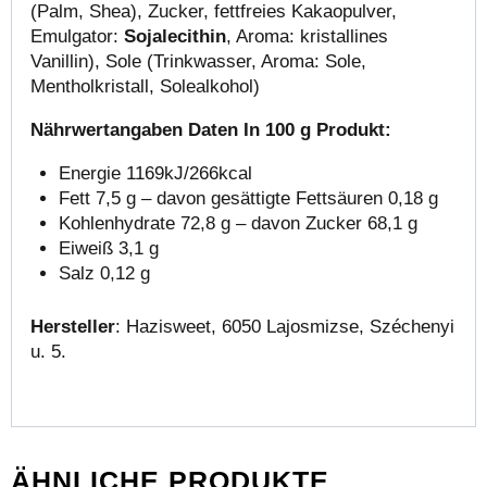
(Palm, Shea), Zucker, fettfreies Kakaopulver,
Emulgator:
Sojalecithin
, Aroma: kristallines
Vanillin), Sole (Trinkwasser, Aroma: Sole,
Mentholkristall, Solealkohol)
Nährwertangaben Daten In 100 g Produkt:
Energie 1169kJ/266kcal
Fett 7,5 g – davon gesättigte Fettsäuren 0,18 g
Kohlenhydrate 72,8 g – davon Zucker 68,1 g
Eiweiß 3,1 g
Salz 0,12 g
Hersteller
: Hazisweet, 6050 Lajosmizse, Széchenyi
u. 5.
ÄHNLICHE PRODUKTE