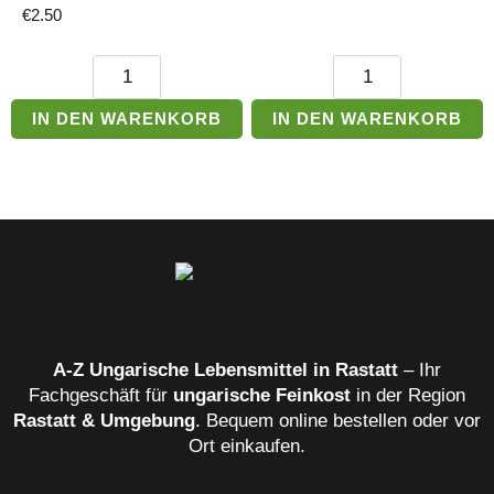
Preis
Preis
€
2.50
war:
ist:
€0.99
€0.60.
Győri
Balaton
Édes
Express
Weichkekse
Schokoriegel
IN DEN WARENKORB
IN DEN WARENKORB
mit
Menge
Kokosgeschmack
Menge
A‑Z Ungarische Lebensmittel in Rastatt
– Ihr
Fachgeschäft für
ungarische Feinkost
in der Region
Rastatt & Umgebung
. Bequem online bestellen oder vor
Ort einkaufen.