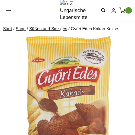
Zum
Inhalt
0
springen
Start
/
Shop
/
Süßes und Salziges
/
Györi Edes Kakao Kekse