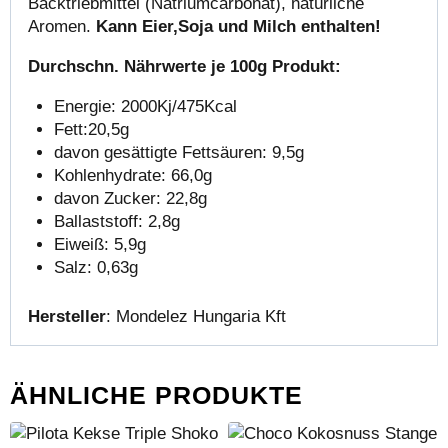
Backtriebmittel (Natriumcarbonat), natürliche
Aromen.
K
ann Eier,Soja und Milch enthalten!
Durchschn. Nährwerte je 100g Produkt:
Energie: 2000Kj/475Kcal
Fett:20,5g
davon gesättigte Fettsäuren: 9,5g
Kohlenhydrate: 66,0g
davon Zucker: 22,8g
Ballaststoff: 2,8g
Eiweiß: 5,9g
Salz: 0,63g
Hersteller
: Mondelez Hungaria Kft
ÄHNLICHE PRODUKTE