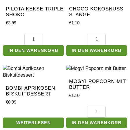
PILOTA KEKSE TRIPLE
CHOCO KOKOSNUSS
SHOKO
STANGE
€
3.99
€
1.10
Pilota
Choco
Kekse
Kokosnuss
Triple
Stange
IN DEN WARENKORB
IN DEN WARENKORB
Shoko
Menge
Menge
MOGYI POPCORN MIT
BUTTER
BOMBI APRIKOSEN
BISKUITDESSERT
€
1.10
€
0.99
Mogyi
Popcorn
mit
WEITERLESEN
IN DEN WARENKORB
Butter