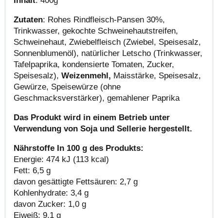
Inhalt
: 400g
Zutaten
: Rohes Rindfleisch-Pansen 30%,
Trinkwasser, gekochte Schweinehautstreifen,
Schweinehaut, Zwiebelfleisch (Zwiebel, Speisesalz,
Sonnenblumenöl), natürlicher Letscho (Trinkwasser,
Tafelpaprika, kondensierte Tomaten, Zucker,
Speisesalz),
Weizenmehl,
Maisstärke, Speisesalz,
Gewürze, Speisewürze (ohne
Geschmacksverstärker), gemahlener Paprika
Das Produkt wird in einem Betrieb unter
Verwendung von Soja und Sellerie hergestellt.
Nährstoffe In 100 g des Produkts:
Energie: 474 kJ (113 kcal)
Fett: 6,5 g
davon gesättigte Fettsäuren: 2,7 g
Kohlenhydrate: 3,4 g
davon Zucker: 1,0 g
Eiweiß: 9,1 g