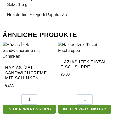
Salz: 1,5 g
Hersteller
: Szegedi Paprika ZRt.
ÄHNLICHE PRODUKTE
HÁZIAS IZEK TISZAI
FISCHSUPPE
HÁZIAS ÍZEK
SANDWICHCREME
€
5.99
MIT SCHINKEN
€
3.99
Házias
Házias
Ízek
Izek
Sandwichcreme
Tiszai
IN DEN WARENKORB
IN DEN WARENKORB