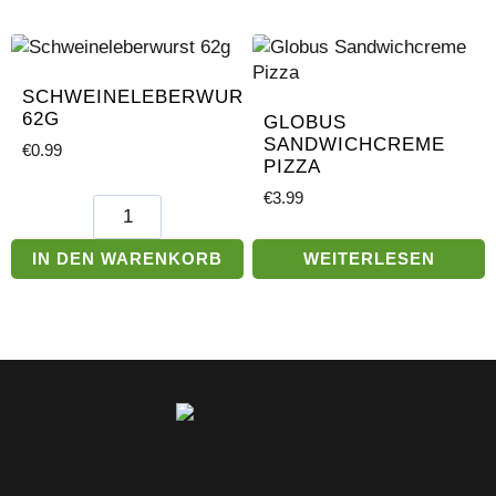
mit
Fischsuppe
Schinken
Menge
Menge
SCHWEINELEBERWURST
62G
GLOBUS
SANDWICHCREME
€
0.99
PIZZA
€
3.99
Schweineleberwurst
62g
Menge
IN DEN WARENKORB
WEITERLESEN