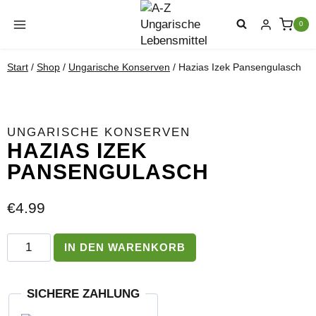
Zum
Inhalt
0
springen
Start
/
Shop
/
Ungarische Konserven
/
Hazias Izek Pansengulasch
UNGARISCHE KONSERVEN
HAZIAS IZEK
PANSENGULASCH
€
4.99
Hazias
IN DEN WARENKORB
Izek
Pansengulasch
Menge
SICHERE ZAHLUNG