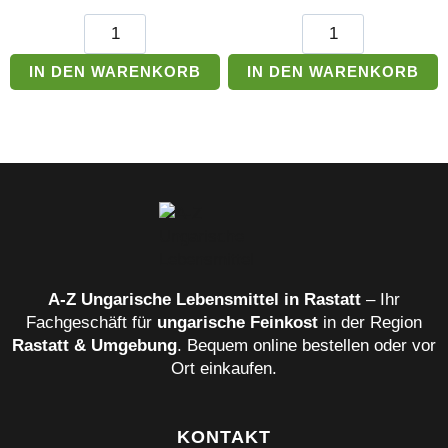
Gyermelyi
Gyermelyi
Eiergraupen
wellige
Menge
Viereck
IN DEN WARENKORB
IN DEN WARENKORB
Nudel
Menge
A‑Z Ungarische Lebensmittel in Rastatt
– Ihr
Fachgeschäft für
ungarische Feinkost
in der Region
Rastatt & Umgebung
. Bequem online bestellen oder vor
Ort einkaufen.
KONTAKT