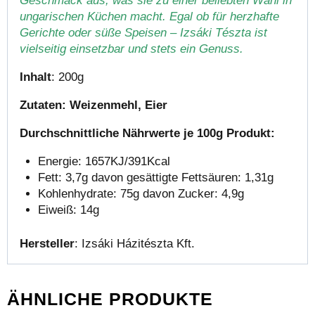
Geschmack aus, was sie zu einer beliebten Wahl in
ungarischen Küchen macht. Egal ob für herzhafte
Gerichte oder süße Speisen – Izsáki Tészta ist
vielseitig einsetzbar und stets ein Genuss.
Inhalt
: 200g
Zutaten: Weizenmehl, Eier
Durchschnittliche Nährwerte je 100g Produkt:
Energie: 1657KJ/391Kcal
Fett: 3,7g davon gesättigte Fettsäuren: 1,31g
Kohlenhydrate: 75g davon Zucker: 4,9g
Eiweiß: 14g
Hersteller
: Izsáki Házitészta Kft.
ÄHNLICHE PRODUKTE