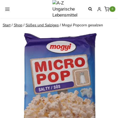
Zum
Inhalt
0
springen
Start
/
Shop
/
Süßes und Salziges
/
Mogyi Popcorn gesalzen