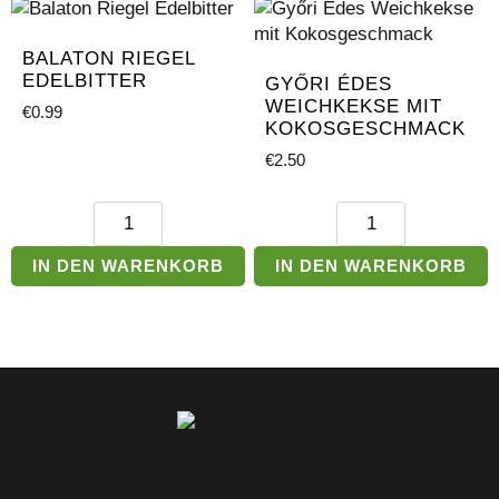
BALATON RIEGEL
EDELBITTER
GYŐRI ÉDES
WEICHKEKSE MIT
€
0.99
KOKOSGESCHMACK
€
2.50
Balaton
Győri
Riegel
Édes
Edelbitter
Weichkekse
IN DEN WARENKORB
IN DEN WARENKORB
Menge
mit
Kokosgeschmack
Menge