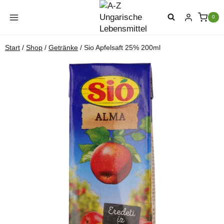
Zum
Inhalt
0
springen
Start
/
Shop
/
Getränke
/
Sio Apfelsaft 25% 200ml