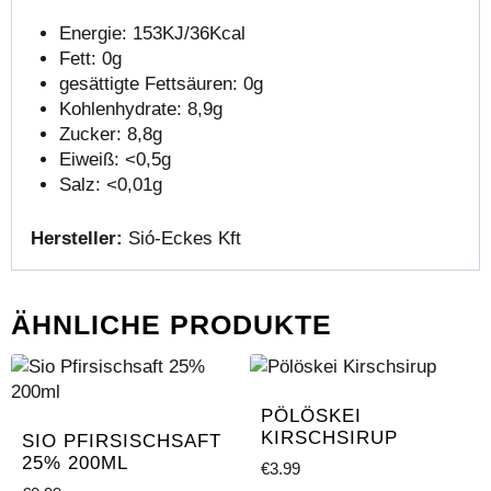
Energie: 153KJ/36Kcal
Fett: 0g
gesättigte Fettsäuren: 0g
Kohlenhydrate: 8,9g
Zucker: 8,8g
Eiweiß: <0,5g
Salz: <0,01g
Hersteller:
Sió-Eckes Kft
ÄHNLICHE PRODUKTE
PÖLÖSKEI
KIRSCHSIRUP
SIO PFIRSISCHSAFT
25% 200ML
€
3.99