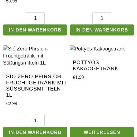
€
0.99
Sio
Pölöskei
Pfirsischsaft
Kirschsirup
25%
Menge
IN DEN WARENKORB
IN DEN WARENKORB
200ml
Menge
PÖTTYÖS
KAKAOGETRÄNK
SIÓ ZERO PFIRSICH-
€
1.99
FRUCHTGETRÄNK MIT
SÜSSUNGSMITTELN 1
L
€
2.99
Sió
Zero
Pfirsich-
IN DEN WARENKORB
WEITERLESEN