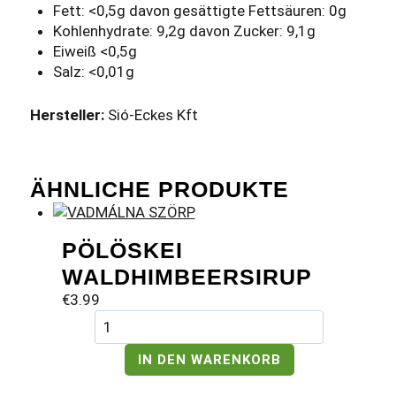
Fett: <0,5g davon gesättigte Fettsäuren: 0g
Kohlenhydrate: 9,2g davon Zucker: 9,1g
Eiweiß <0,5g
Salz: <0,01g
Hersteller:
Sió-Eckes Kft
ÄHNLICHE PRODUKTE
PÖLÖSKEI
WALDHIMBEERSIRUP
€
3.99
Pölöskei
Waldhimbeersirup
Menge
IN DEN WARENKORB