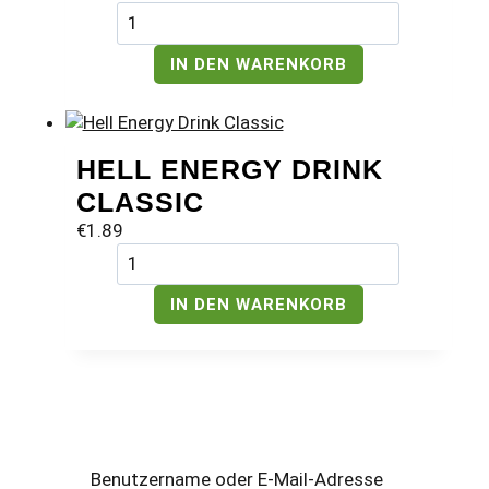
Sió
Zero
Pfirsich-
IN DEN WARENKORB
Fruchtgetränk
mit
Süßungsmitteln
1L
HELL ENERGY DRINK
Menge
CLASSIC
€
1.89
Hell
Energy
Drink
IN DEN WARENKORB
Classic
Menge
Benutzername oder E-Mail-Adresse