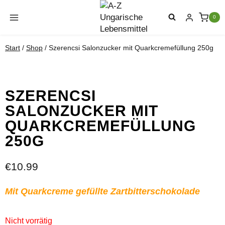
Zum
Inhalt
0
springen
Start
/
Shop
/
Szerencsi Salonzucker mit Quarkcremefüllung 250g
SZERENCSI
SALONZUCKER MIT
QUARKCREMEFÜLLUNG
250G
€
10.99
Mit Quarkcreme gefüllte Zartbitterschokolade
Nicht vorrätig