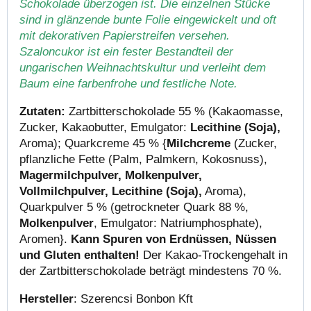
Schokolade überzogen ist. Die einzelnen Stücke
sind in glänzende bunte Folie eingewickelt und oft
mit dekorativen Papierstreifen versehen.
Szaloncukor ist ein fester Bestandteil der
ungarischen Weihnachtskultur und verleiht dem
Baum eine farbenfrohe und festliche Note.
Zutaten:
Zartbitterschokolade 55 % (Kakaomasse,
Zucker, Kakaobutter, Emulgator:
Lecithine (Soja),
Aroma); Quarkcreme 45 % {
Milchcreme
(Zucker,
pflanzliche Fette (Palm, Palmkern, Kokosnuss),
Magermilchpulver, Molkenpulver,
Vollmilchpulver, Lecithine (Soja),
Aroma),
Quarkpulver 5 % (getrockneter Quark 88 %,
Molkenpulver
, Emulgator: Natriumphosphate),
Aromen}.
Kann Spuren von Erdnüssen, Nüssen
und Gluten enthalten!
Der Kakao-Trockengehalt in
der Zartbitterschokolade beträgt mindestens 70 %.
Hersteller
: Szerencsi Bonbon Kft