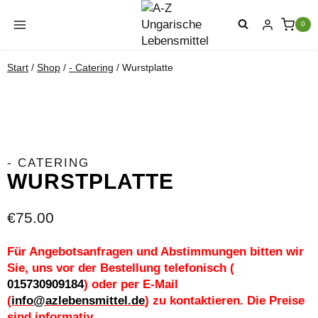
Zum
Inhalt
0
springen
Start
/
Shop
/
- Catering
/
Wurstplatte
- CATERING
WURSTPLATTE
€
75.00
Für Angebotsanfragen und Abstimmungen bitten wir
Sie, uns vor der Bestellung telefonisch (
015730909184
) oder per E-Mail
(
info@azlebensmittel.de
) zu kontaktieren. Die Preise
sind informativ.