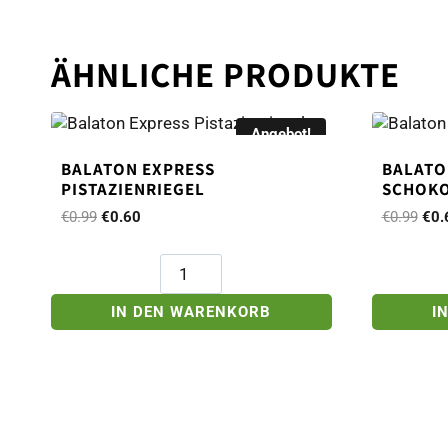
ÄHNLICHE PRODUKTE
Angebot!
BALATON EXPRESS
BALATO
PISTAZIENRIEGEL
SCHOKO
Ursprünglicher
Aktueller
Urs
€
0.99
€
0.60
€
0.99
€
0.
Preis
Preis
Prei
war:
ist:
war
Balaton
€0.99
€0.60.
€0.
Express
Pistazienriegel
IN DEN WARENKORB
I
Menge