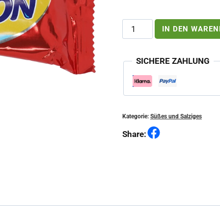
Balaton
IN DEN WARE
Riegel
Edelbitter
Menge
SICHERE ZAHLUNG
Kategorie:
Süßes und Salziges
Facebook
Share: