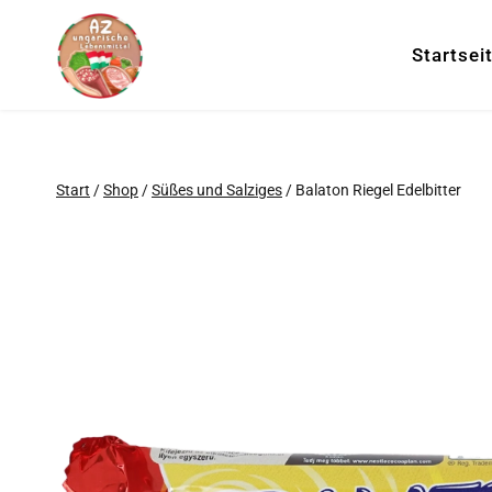
Zum
Inhalt
Startsei
springen
Start
/
Shop
/
Süßes und Salziges
/
Balaton Riegel Edelbitter