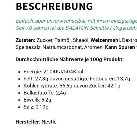
BESCHREIBUNG
Einfach, aber unverwechselbar, mit ihrem einzigartig
Seit 70 Jahren ist die BALATON-Schnitte ( Ungarisch
Zutaten:
Zucker, Palmöl, Sheaöl,
Weizenmehl
, Dextr
Speisesalz, Natriumcarbonat, Aromen. K
ann Spuren 
Durchschnittliche Nährwerte je 100g Produkt:
Energie: 2104KJ/504Kcal
Fett: 27,8g davon gesättigte Fettsäuren: 13,7g
Kohlenhydrate: 56,6g davon Zucker: 42,1g
Ballaststoffe: 2,4g
Eiweiß: 5,2g
Salz: 0,19g
Hersteller:
Nestlé