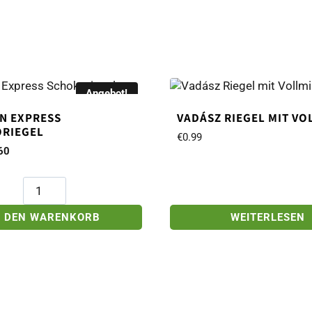
Angebot!
N EXPRESS
VADÁSZ RIEGEL MIT VO
RIEGEL
€
0.99
prünglicher
Aktueller
60
s
Preis
:
ist:
Balaton
99
€0.60.
Express
Schokoriegel
N DEN WARENKORB
WEITERLESEN
Menge