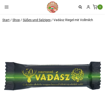
Zum
0
Inhalt
springen
Start
/
Shop
/
Süßes und Salziges
/
Vadász Riegel mit Vollmilch