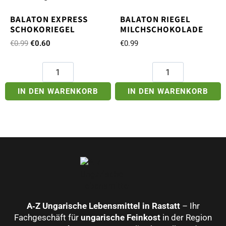
BALATON EXPRESS
BALATON RIEGEL
SCHOKORIEGEL
MILCHSCHOKOLADE
Ursprünglicher
Aktueller
€
0.99
€
0.60
€
0.99
Preis
Preis
war:
ist:
Balaton
Balaton
€0.99
€0.60.
Express
Riegel
Schokoriegel
Milchschokolade
IN DEN WARENKORB
IN DEN WARENKORB
Menge
Menge
A‑Z Ungarische Lebensmittel in Rastatt
– Ihr
Fachgeschäft für
ungarische Feinkost
in der Region