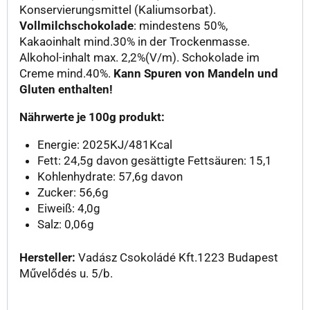
Konservierungsmittel (Kaliumsorbat).
Vollmilchschokolade
: mindestens 50%,
Kakaoinhalt mind.30% in der Trockenmasse.
Alkohol-inhalt max. 2,2%(V/m). Schokolade im
Creme mind.40%.
Kann Spuren von Mandeln und
Gluten enthalten!
Nährwerte je 100g produkt:
Energie: 2025KJ/481Kcal
Fett: 24,5g davon gesättigte Fettsäuren: 15,1
Kohlenhydrate: 57,6g davon
Zucker: 56,6g
Eiweiß: 4,0g
Salz: 0,06g
Hersteller:
Vadász Csokoládé Kft.1223 Budapest
Művelődés u. 5/b.