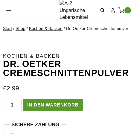
Zum
Inhalt
0
springen
Start
/
Shop
/
Kochen & Backen
/
Dr. Oetker Cremeschnittenpulver
KOCHEN & BACKEN
DR. OETKER
CREMESCHNITTENPULVER
€
2.99
Dr.
IN DEN WARENKORB
Oetker
Cremeschnittenpulver
Menge
SICHERE ZAHLUNG