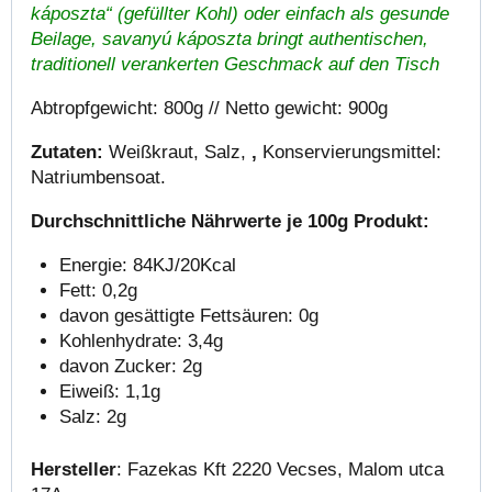
káposzta“ (gefüllter Kohl) oder einfach als gesunde
Beilage, savanyú káposzta bringt authentischen,
traditionell verankerten Geschmack auf den Tisch
Abtropfgewicht: 800g // Netto gewicht: 900g
Zutaten:
Weißkraut, Salz,
,
Konservierungsmittel:
Natriumbensoat.
Durchschnittliche Nährwerte je 100g Produkt:
Energie: 84KJ/20Kcal
Fett: 0,2g
davon gesättigte Fettsäuren: 0g
Kohlenhydrate: 3,4g
davon Zucker: 2g
Eiweiß: 1,1g
Salz: 2g
Hersteller
: Fazekas Kft 2220 Vecses, Malom utca