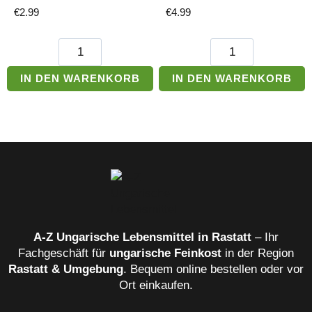
€
2.99
€
4.99
Paco
Univer
Weiße
Aprikosenkonfitüre
Bohnen
Menge
IN DEN WARENKORB
IN DEN WARENKORB
Menge
A‑Z Ungarische Lebensmittel in Rastatt
– Ihr
Fachgeschäft für
ungarische Feinkost
in der Region
Rastatt & Umgebung
. Bequem online bestellen oder vor
Ort einkaufen.