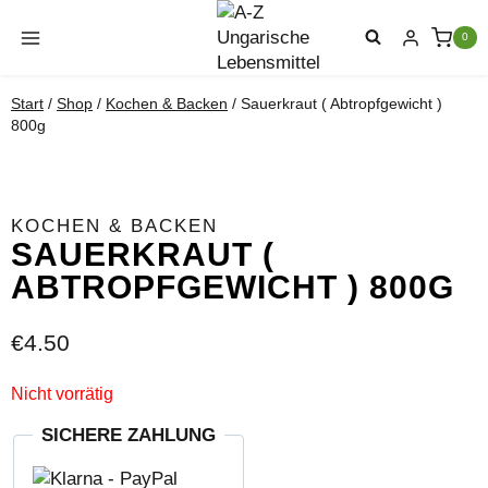
Zum
Inhalt
0
springen
Start
/
Shop
/
Kochen & Backen
/
Sauerkraut ( Abtropfgewicht )
800g
KOCHEN & BACKEN
SAUERKRAUT (
ABTROPFGEWICHT ) 800G
€
4.50
Nicht vorrätig
SICHERE ZAHLUNG