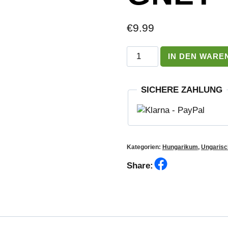
€
9.99
Gewürzpaprikapulver
IN DEN WARE
mit
Kühlschrankmagnet
Menge
SICHERE ZAHLUNG
Kategorien:
Hungarikum
,
Ungarisc
Facebook
Share: