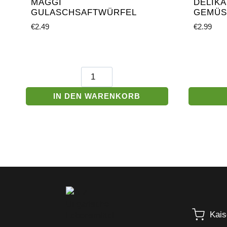
MAGGI
DELIKA
GULASCHSAFTWÜRFEL
GEMÜS
€
2.49
€
2.99
Maggi
Gulaschsaftwürfel
Menge
IN DEN WARENKORB
Kais