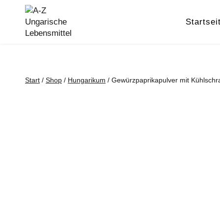
Zum
Inhalt
Startsei
springen
Start
/
Shop
/
Hungarikum
/
Gewürzpaprikapulver mit Kühlsch