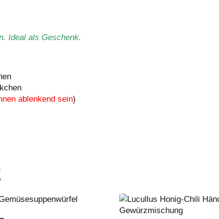
n. Ideal als Geschenk.
hen
ckchen
nen ablenkend sein
)
E