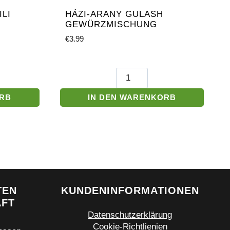
LI
HÁZI-ARANY GULASH
GEWÜRZMISCHUNG
€
3.99
Házi-
Arany
Gulash
ORB
IN DEN WARENKORB
el
Gewürzmischung
hung
Menge
TEN
KUNDENINFORMATIONEN
ÄFT
Datenschutzerklärung
Cookie-Richtlienien