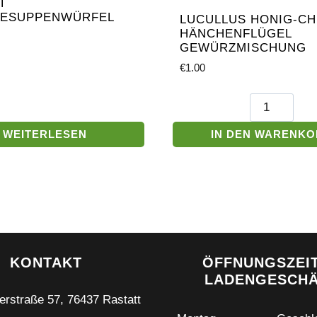
T
ESUPPENWÜRFEL
LUCULLUS HONIG-CHI
HÄNCHENFLÜGEL
GEWÜRZMISCHUNG
€
1.00
Lucullus
Honig-
Chili
WEITERLESEN
IN DEN WARENK
Hänchenflüg
Gewürzmisc
Menge
KONTAKT
ÖFFNUNGSZEI
LADENGESCH
erstraße 57, 76437 Rastatt