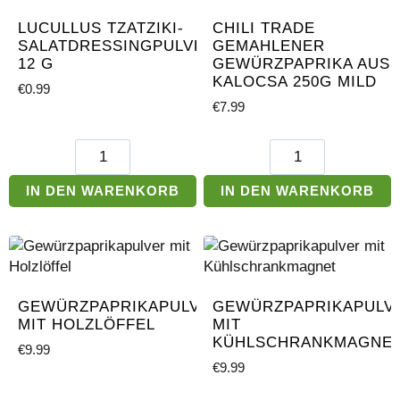
g
LUCULLUS TZATZIKI-
CHILI TRADE
Menge
SALATDRESSINGPULVER
GEMAHLENER
12 G
GEWÜRZPAPRIKA AUS
KALOCSA 250G MILD
€
0.99
€
7.99
Lucullus
Chili
Tzatziki-
Trade
Salatdressingpulver
Gemahlener
IN DEN WARENKORB
IN DEN WARENKORB
12
Gewürzpaprika
g
aus
Menge
Kalocsa
250g
MILD
GEWÜRZPAPRIKAPULVER
GEWÜRZPAPRIKAPULV
Menge
MIT HOLZLÖFFEL
MIT
KÜHLSCHRANKMAGNE
€
9.99
€
9.99