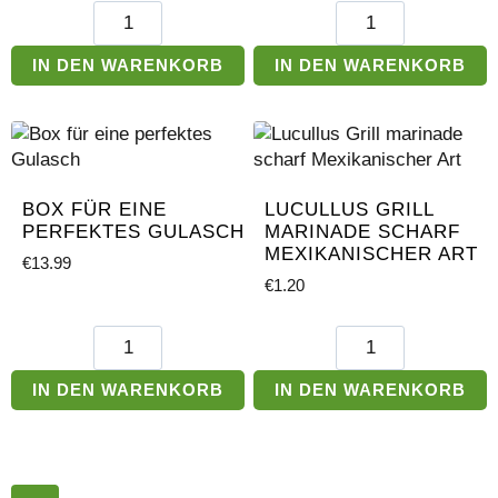
Gewürzpaprikapulver
Gewürzpaprikapulv
mit
mit
Holzlöffel
Kühlschrankmagne
IN DEN WARENKORB
IN DEN WARENKORB
Menge
Menge
BOX FÜR EINE
LUCULLUS GRILL
PERFEKTES GULASCH
MARINADE SCHARF
MEXIKANISCHER ART
€
13.99
€
1.20
Box
Lucullus
für
Grill
eine
marinade
IN DEN WARENKORB
IN DEN WARENKORB
perfektes
scharf
Gulasch
Mexikanischer
Menge
Art
Menge