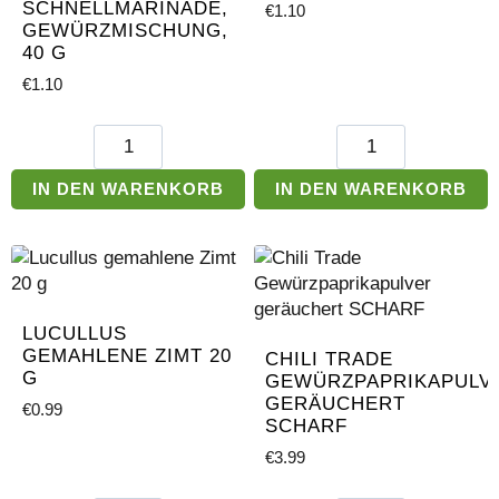
SCHNELLMARINADE,
€
1.10
Menge
GEWÜRZMISCHUNG,
40 G
€
1.10
Lucullus
Lucullus
Flecken-
Geräuchertes
Schnellmarinade,
Salz
IN DEN WARENKORB
IN DEN WARENKORB
Gewürzmischung,
30g
40
Menge
g
Menge
LUCULLUS
GEMAHLENE ZIMT 20
CHILI TRADE
G
GEWÜRZPAPRIKAPULV
GERÄUCHERT
€
0.99
SCHARF
€
3.99