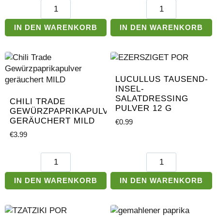
Lucullus
Chili
gemahlene
Trade
Zimt
Gewürzpaprikapulv
IN DEN WARENKORB
IN DEN WARENKORB
20
geräuchert
g
SCHARF
Menge
Menge
LUCULLUS TAUSEND-
INSEL-
SALATDRESSING
CHILI TRADE
PULVER 12 G
GEWÜRZPAPRIKAPULVER
GERÄUCHERT MILD
€
0.99
€
3.99
Chili
Lucullus
Trade
Tausend-
Gewürzpaprikapulver
Insel-
IN DEN WARENKORB
IN DEN WARENKORB
geräuchert
Salatdressing
MILD
Pulver
Menge
12