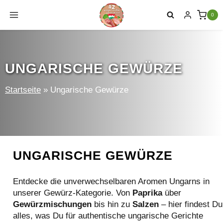
Zum
0
Inhalt
springen
UNGARISCHE GEWÜRZE
Startseite
»
Ungarische Gewürze
UNGARISCHE GEWÜRZE
Entdecke die unverwechselbaren Aromen Ungarns in
unserer Gewürz-Kategorie. Von
Paprika
über
Gewürzmischungen
bis hin zu
Salzen
– hier findest Du
alles, was Du für authentische ungarische Gerichte