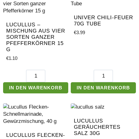
Menge
100g
Menge
UNIVER CHILI-FEUER
70G TUBE
LUCULLUS –
MISCHUNG AUS VIER
€
3.99
SORTEN GANZER
PFEFFERKÖRNER 15
G
€
1.10
Lucullus
Univer
–
Chili-
Mischung
Feuer
IN DEN WARENKORB
IN DEN WARENKORB
aus
70g
vier
Tube
Sorten
Menge
ganzer
LUCULLUS
Pfefferkörner
GERÄUCHERTES
15
SALZ 30G
LUCULLUS FLECKEN-
g