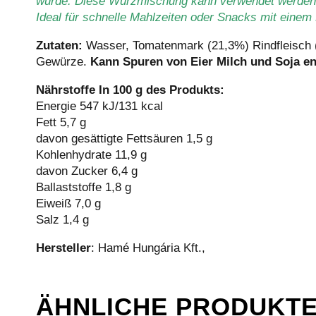
wurde. Diese Würzmischung kann verwendet werden,
Ideal für schnelle Mahlzeiten oder Snacks mit einem 
Zutaten:
Wasser, Tomatenmark (21,3%) Rindfleisch (
Gewürze.
K
ann Spuren von Eier Milch und Soja en
Nährstoffe In 100 g des Produkts:
Energie 547 kJ/131 kcal
Fett 5,7 g
davon gesättigte Fettsäuren 1,5 g
Kohlenhydrate 11,9 g
davon Zucker 6,4 g
Ballaststoffe 1,8 g
Eiweiß 7,0 g
Salz 1,4 g
Hersteller
: Hamé Hungária Kft.,
ÄHNLICHE PRODUKT