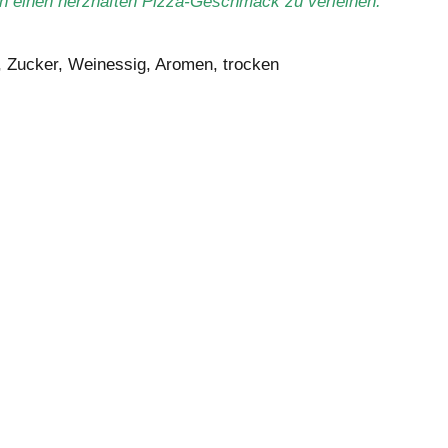
 einen herzhaften Pizza-Geschmack zu verleihen.
, Zucker, Weinessig, Aromen, trocken