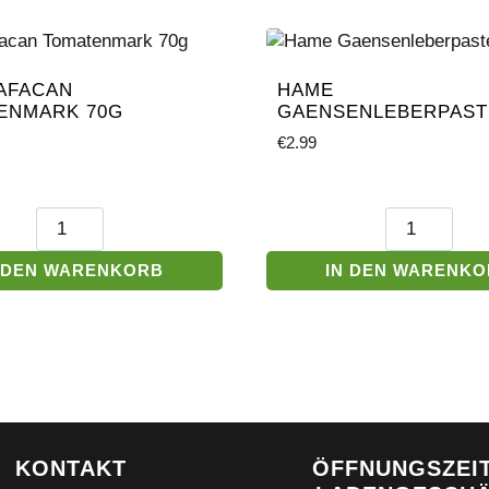
AFACAN
HAME
ENMARK 70G
GAENSENLEBERPAST
€
2.99
Aranyafacan
Hame
Tomatenmark
Gaensenlebe
70g
Menge
 DEN WARENKORB
IN DEN WARENK
Menge
KONTAKT
ÖFFNUNGSZEI