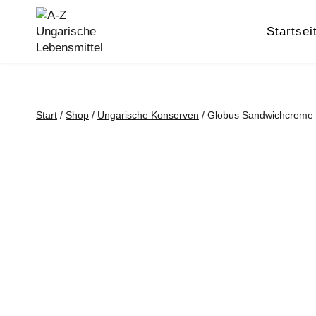
Zum
Inhalt
Startsei
springen
Start
/
Shop
/
Ungarische Konserven
/
Globus Sandwichcreme 