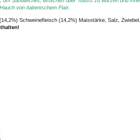
 um Sandwiches, Brötchen oder Toasts zu würzen und ihnen
Hauch von italienischem Flair.
14,2%) Schweinefleisch (14,2%) Maisstärke, Salz, Zwiebel
thalten!
E