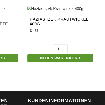
HÁZIAS IZEK KRAUTWICKEL
ETE
400G
€
4.99
Házias
rpastete
Izek
Krautwickel
ORB
IN DEN WARENKORB
400g
Menge
TEN
KUNDENINFORMATIONEN