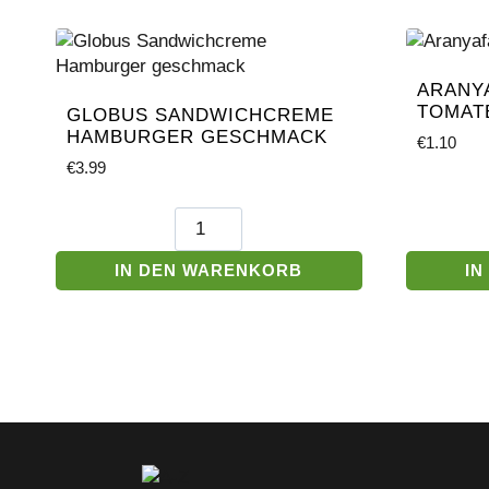
ARANY
TOMAT
GLOBUS SANDWICHCREME
HAMBURGER GESCHMACK
€
1.10
€
3.99
Globus
Sandwichcreme
Hamburger
IN DEN WARENKORB
IN
geschmack
Menge