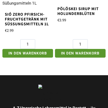
PÖLÖSKEI SIRUP MIT
HOLUNDERBLÜTEN
SIÓ ZERO PFIRSICH-
FRUCHTGETRÄNK MIT
€
3.99
SÜSSUNGSMITTELN 1L
€
2.99
Sió
Pölöskei
Zero
Sirup
Pfirsich-
mit
IN DEN WARENKORB
IN DEN WARENKORB
Fruchtgetränk
Holunderblüten
mit
Menge
Süßungsmitteln
1L
Menge
A‑Z Ungarische Lebensmittel in Rastatt
– Ihr