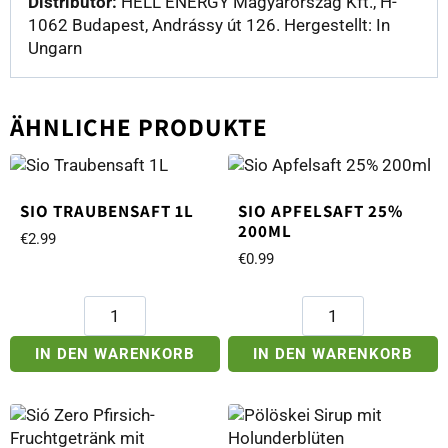
Distributor:
HELL ENERGY Magyarország Kft., H-
1062 Budapest, Andrássy út 126. Hergestellt: In
Ungarn
ÄHNLICHE PRODUKTE
SIO TRAUBENSAFT 1L
SIO APFELSAFT 25%
200ML
€
2.99
€
0.99
Sio
Sio
Traubensaft
Apfelsaft
1L
25%
IN DEN WARENKORB
IN DEN WARENKORB
Menge
200ml
Menge