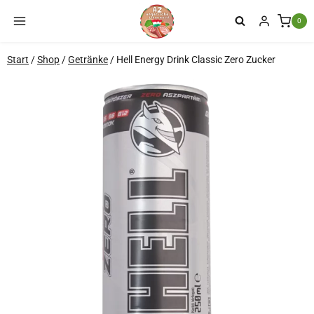
Zum
0
Inhalt
springen
Start
/
Shop
/
Getränke
/
Hell Energy Drink Classic Zero Zucker