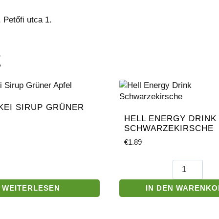
 Petőfi utca 1.
E
KEI SIRUP GRÜNER
HELL ENERGY DRINK
SCHWARZEKIRSCHE
€
1.89
Hell
Energy
Drink
WEITERLESEN
IN DEN WARENK
Schwarzekir
Menge