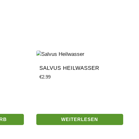
SALVUS HEILWASSER
€
2.99
ORB
WEITERLESEN
sche