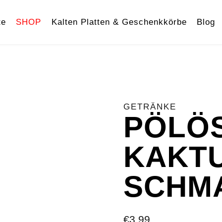
te
SHOP
Kalten Platten & Geschenkkörbe
Blog
GETRÄNKE
PÖLÖ
KAKT
SCHM
€
3.99