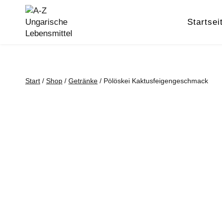
Zum
Inhalt
Startsei
springen
Start
/
Shop
/
Getränke
/
Pölöskei Kaktusfeigengeschmack