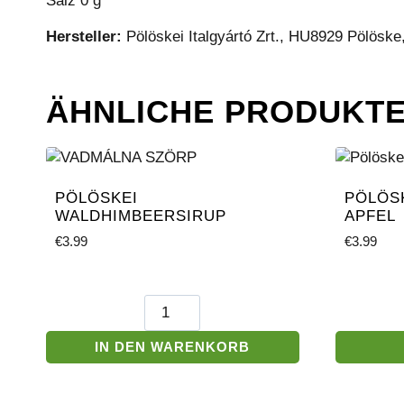
Salz 0 g
Hersteller:
Pölöskei Italgyártó Zrt., HU8929 Pölöske,
ÄHNLICHE PRODUKT
PÖLÖSKEI
PÖLÖS
WALDHIMBEERSIRUP
APFEL
€
3.99
€
3.99
Pölöskei
Waldhimbeersirup
Menge
IN DEN WARENKORB