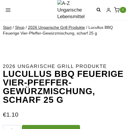
Zum
Inhalt
0
springen
Start
/
Shop
/
2026 Ungarische Grill Produkte
/
Lucullus BBQ
Feuerige Vier-Pfeffer-Gewürzmischung, scharf 25 g
2026 UNGARISCHE GRILL PRODUKTE
LUCULLUS BBQ FEUERIGE
VIER-PFEFFER-
GEWÜRZMISCHUNG,
SCHARF 25 G
€
1.10
Lucullus