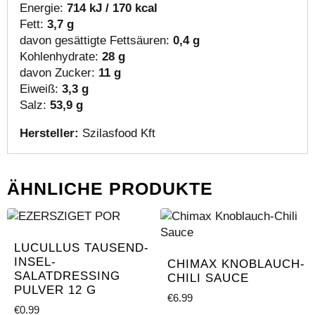
Energie:
714 kJ / 170 kcal
Fett:
3,7 g
davon gesättigte Fettsäuren:
0,4 g
Kohlenhydrate:
28 g
davon Zucker:
11 g
Eiweiß:
3,3 g
Salz:
53,9 g
Hersteller:
Szilasfood Kft
ÄHNLICHE PRODUKTE
LUCULLUS TAUSEND-
INSEL-
CHIMAX KNOBLAUCH-
SALATDRESSING
CHILI SAUCE
PULVER 12 G
€
6.99
€
0.99