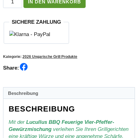
IN DEN WARENKORB
BBQ
Feuerige
Vier-
SICHERE ZAHLUNG
Pfeffer-
Gewürzmischung,
scharf
25
g
Kategorie:
2026 Ungarische Grill Produkte
Menge
Facebook
Share:
Beschreibung
BESCHREIBUNG
Mit der
Lucullus BBQ Feuerige Vier-Pfeffer-
Gewürzmischung
verleihen Sie Ihren Grillgerichten
eine kräftige Würze und eine angenehme Schärfe.