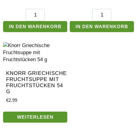
Lucullus
Chimax
Tausend-
Knoblauch-
Insel-
Chili
IN DEN WARENKORB
IN DEN WARENKORB
Salatdressing
Sauce
Pulver
Menge
12
g
Menge
KNORR GRIECHISCHE
FRUCHTSUPPE MIT
FRUCHTSTÜCKEN 54
G
€
2.99
WEITERLESEN