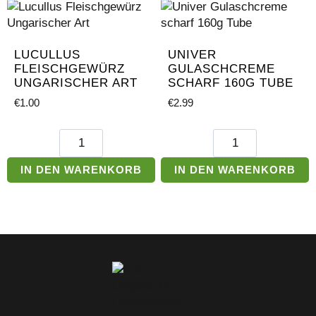
Menge
LUCULLUS
UNIVER
FLEISCHGEWÜRZ
GULASCHCREME
UNGARISCHER ART
SCHARF 160G TUBE
€
1.00
€
2.99
Lucullus
Univer
Fleischgewürz
Gulaschcreme
Ungarischer
scharf
IN DEN WARENKORB
IN DEN WARENKORB
Art
160g
Menge
Tube
Menge