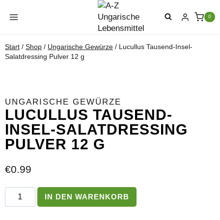
Zum
Inhalt
0
springen
Start
/
Shop
/
Ungarische Gewürze
/
Lucullus Tausend-Insel-
Salatdressing Pulver 12 g
UNGARISCHE GEWÜRZE
LUCULLUS TAUSEND-
INSEL-SALATDRESSING
PULVER 12 G
€
0.99
Lucullus
IN DEN WARENKORB
Tausend-
Insel-