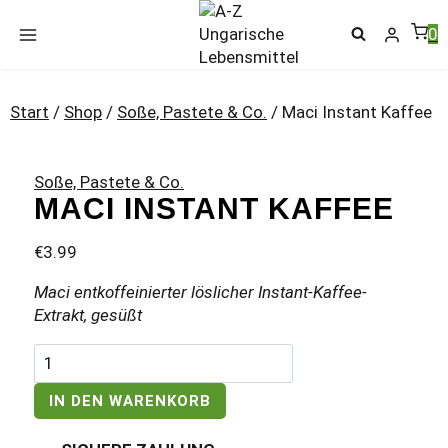
Zum
Inhalt
0
springen
Start
/
Shop
/
Soße, Pastete & Co.
/
Maci Instant Kaffee
Soße, Pastete & Co.
MACI INSTANT KAFFEE
€
3.99
Maci entkoffeinierter löslicher Instant-Kaffee-
Extrakt, gesüßt
Maci
Instant
Kaffee
IN DEN WARENKORB
Menge