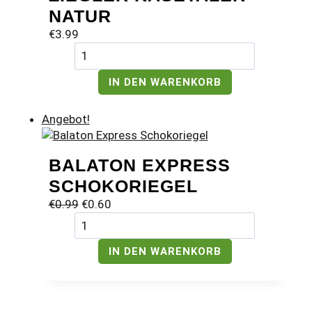
NATUR
€
3.99
Ziegler
Käsetaler
Natur
IN DEN WARENKORB
Menge
Angebot!
BALATON EXPRESS
SCHOKORIEGEL
Ursprünglicher
Aktueller
€
0.99
€
0.60
Balaton
Preis
Preis
Express
war:
ist:
Schokoriegel
€0.99
€0.60.
IN DEN WARENKORB
Menge