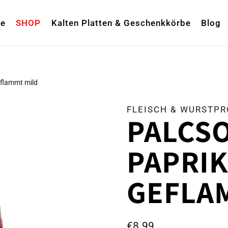
te
SHOP
Kalten Platten & Geschenkkörbe
Blog
eflammt mild
FLEISCH & WURSTP
PALCS
PAPRI
GEFLA
€
8.99