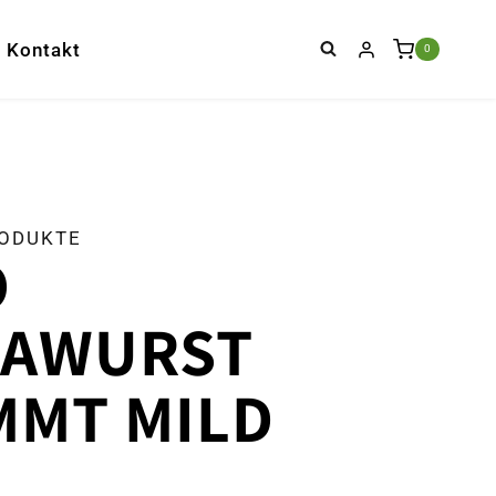
Kontakt
0
RODUKTE
O
KAWURST
MMT MILD