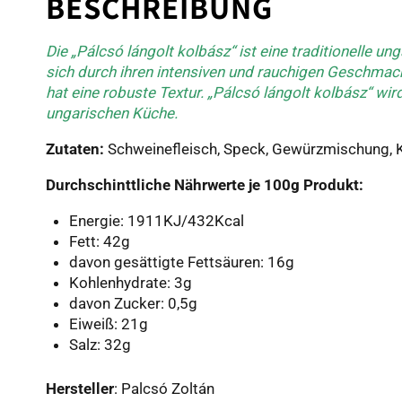
BESCHREIBUNG
Die „Pálcsó lángolt kolbász“ ist eine traditionelle u
sich durch ihren intensiven und rauchigen Geschmack 
hat eine robuste Textur. „Pálcsó lángolt kolbász“ wir
ungarischen Küche.
Zutaten:
Schweinefleisch, Speck, Gewürzmischung, Kn
Durchschinttliche Nährwerte je 100g Produkt:
Energie: 1911KJ/432Kcal
Fett: 42g
davon gesättigte Fettsäuren: 16g
Kohlenhydrate: 3g
davon Zucker: 0,5g
Eiweiß: 21g
Salz: 32g
Hersteller
: Palcsó Zoltán