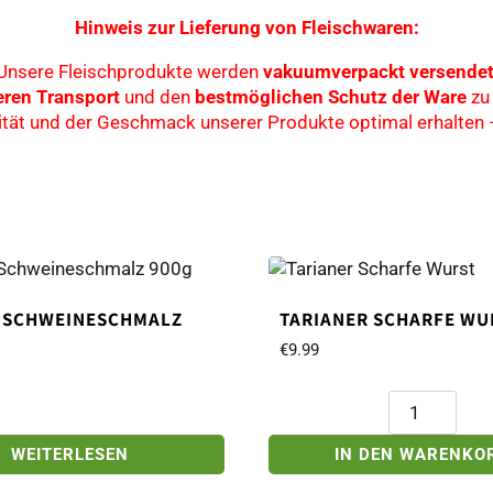
Hinweis zur Lieferung von Fleischwaren:
Unsere Fleischprodukte werden
vakuumverpackt versende
eren Transport
und den
bestmöglichen Schutz der Ware
zu 
alität und der Geschmack unserer Produkte optimal erhalten 
 SCHWEINESCHMALZ
TARIANER SCHARFE WU
€
9.99
Tarianer
Scharfe
Wurst
WEITERLESEN
IN DEN WARENKO
Menge