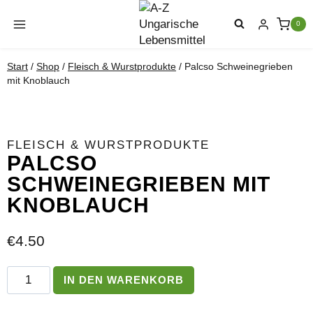
Zum
Inhalt
0
springen
Start
/
Shop
/
Fleisch & Wurstprodukte
/
Palcso Schweinegrieben
mit Knoblauch
FLEISCH & WURSTPRODUKTE
PALCSO
SCHWEINEGRIEBEN MIT
KNOBLAUCH
€
4.50
Palcso
IN DEN WARENKORB
Schweinegrieben
mit