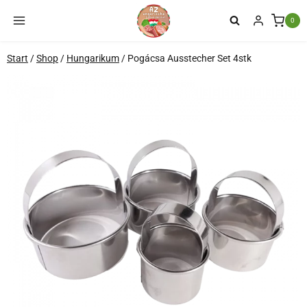
Zum
0
Inhalt
springen
Start
/
Shop
/
Hungarikum
/
Pogácsa Ausstecher Set 4stk