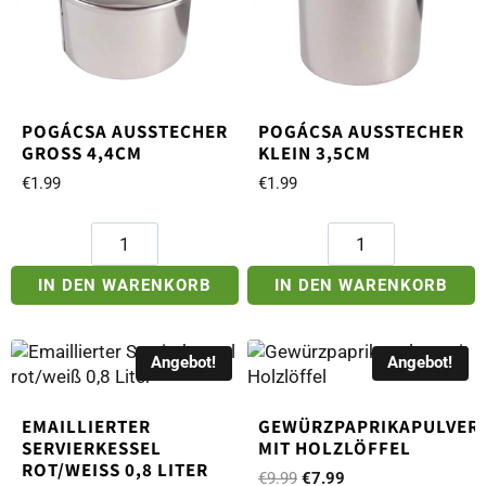
POGÁCSA AUSSTECHER
POGÁCSA AUSSTECHER
GROSS 4,4CM
KLEIN 3,5CM
€
1.99
€
1.99
Pogácsa
Pogácsa
Ausstecher
Ausstecher
groß
klein
IN DEN WARENKORB
IN DEN WARENKORB
4,4cm
3,5cm
Menge
Menge
Angebot!
Angebot!
EMAILLIERTER
GEWÜRZPAPRIKAPULVER
SERVIERKESSEL
MIT HOLZLÖFFEL
ROT/WEISS 0,8 LITER
Ursprünglicher
Aktueller
€
9.99
€
7.99