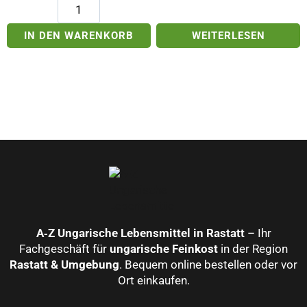
Saga
geräuchert
Lyoner
IN DEN WARENKORB
WEITERLESEN
mit
Käse
Menge
A‑Z Ungarische Lebensmittel in Rastatt
– Ihr
Fachgeschäft für
ungarische Feinkost
in der Region
Rastatt & Umgebung
. Bequem online bestellen oder vor
Ort einkaufen.