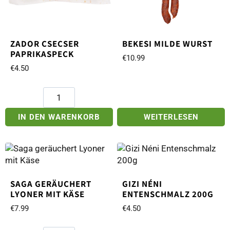
ZADOR CSECSER
BEKESI MILDE WURST
PAPRIKASPECK
€
10.99
€
4.50
Zador
Csecser
Paprikaspeck
IN DEN WARENKORB
WEITERLESEN
Menge
SAGA GERÄUCHERT
GIZI NÉNI
LYONER MIT KÄSE
ENTENSCHMALZ 200G
€
7.99
€
4.50