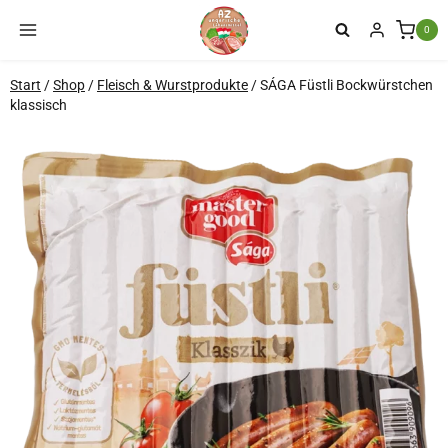
Zum
0
Inhalt
springen
Start
/
Shop
/
Fleisch & Wurstprodukte
/
SÁGA Füstli Bockwürstchen
klassisch