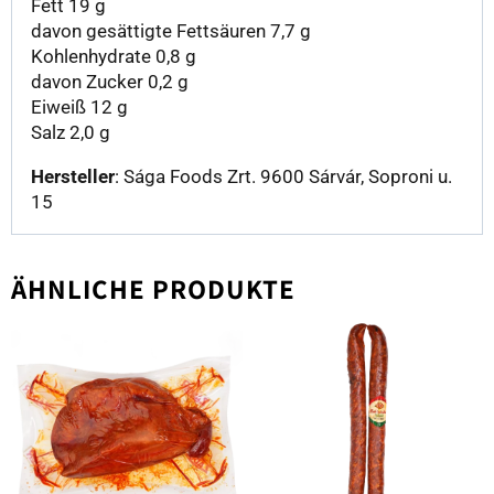
Fett 19 g
davon gesättigte Fettsäuren 7,7 g
Kohlenhydrate 0,8 g
davon Zucker 0,2 g
Eiweiß 12 g
Salz 2,0 g
Hersteller
: Sága Foods Zrt. 9600 Sárvár, Soproni u.
15
ÄHNLICHE PRODUKTE