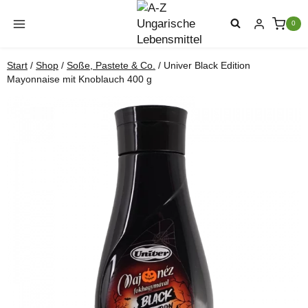
Zum
Inhalt
0
springen
Start
/
Shop
/
Soße, Pastete & Co.
/
Univer Black Edition
Mayonnaise mit Knoblauch 400 g