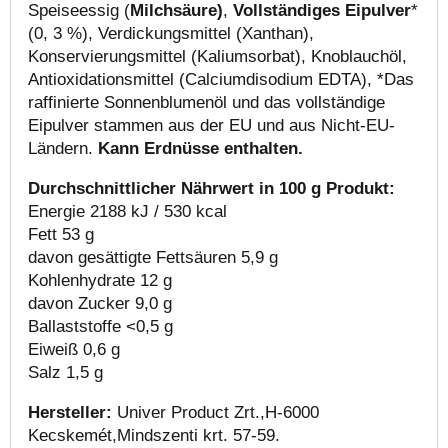
Speiseessig (
Milchsäure)
,
Vollständiges Eipulver
*
(0, 3 %), Verdickungsmittel (Xanthan),
Konservierungsmittel (Kaliumsorbat), Knoblauchöl,
Antioxidationsmittel (Calciumdisodium EDTA), *Das
raffinierte Sonnenblumenöl und das vollständige
Eipulver stammen aus der EU und aus Nicht-EU-
Ländern.
Kann Erdnüsse enthalten.
Durchschnittlicher Nährwert in 100 g Produkt:
Energie 2188 kJ / 530 kcal
Fett 53 g
davon gesättigte Fettsäuren 5,9 g
Kohlenhydrate 12 g
davon Zucker 9,0 g
Ballaststoffe <0,5 g
Eiweiß 0,6 g
Salz 1,5 g
Hersteller:
Univer Product Zrt.,
H-6000
Kecskemét,
Mindszenti krt. 57-59.