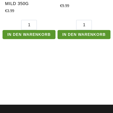
MILD 350G
€
9.99
€
3.99
Podravka
Akazienhonig
Ajvar
500g
mild
Menge
IN DEN WARENKORB
IN DEN WARENKORB
350g
Menge