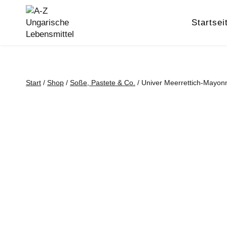
Zum
Inhalt
Startsei
springen
Start
/
Shop
/
Soße, Pastete & Co.
/
Univer Meerrettich-Mayon