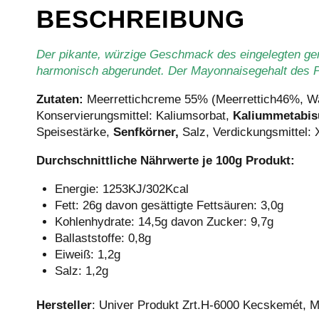
BESCHREIBUNG
Der pikante, würzige Geschmack des eingelegten ger
harmonisch abgerundet. Der Mayonnaisegehalt des P
Zutaten:
Meerrettichcreme 55% (Meerrettich46%, Was
Konservierungsmittel: Kaliumsorbat,
Kaliummetabisu
Speisestärke,
Senfkörner,
Salz, Verdickungsmittel:
Durchschnittliche Nährwerte je 100g Produkt:
Energie: 1253KJ/302Kcal
Fett: 26g davon gesättigte Fettsäuren: 3,0g
Kohlenhydrate: 14,5g davon Zucker: 9,7g
Ballaststoffe: 0,8g
Eiweiß: 1,2g
Salz: 1,2g
Hersteller
: Univer Produkt Zrt.H-6000 Kecskemét, Mi