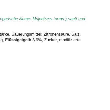
Ungarische Name: Majonézes torma ) sanft und
ärke, Säuerungsmittel: Zitronensäure, Salz,
g,
Flüssig
eigelb
3,9%, Zucker, modifizierte