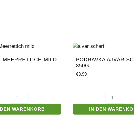
E
R MEERRETTICH MILD
PODRAVKA AJVÁR S
350G
€
3.99
Univer
Podravka
Meerrettich
Ajvár
mild
scharf
 DEN WARENKORB
IN DEN WARENK
Menge
350g
Menge