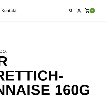
Kontakt
0
CO.
R
ETTICH-
NAISE 160G