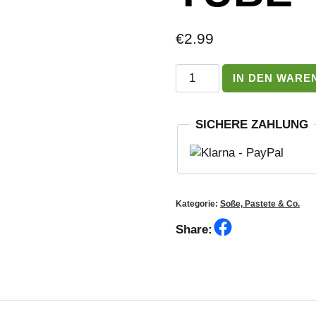
€
2.99
Univer
IN DEN WARE
Meerrettich-
Mayonnaise
160g
SICHERE ZAHLUNG
Tube
Menge
Kategorie:
Soße, Pastete & Co.
Facebook
Share: