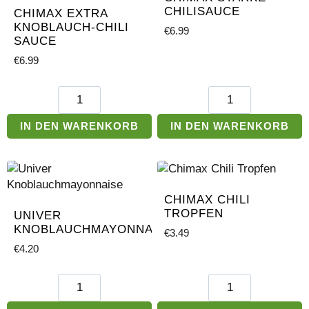
CHILISAUCE
CHIMAX EXTRA
KNOBLAUCH-CHILI
€
6.99
SAUCE
€
6.99
Chimax
Chimax
Extra
Starke
Knoblauch-
Chilisauce
IN DEN WARENKORB
IN DEN WARENKORB
Chili
Menge
Sauce
Menge
CHIMAX CHILI
TROPFEN
UNIVER
KNOBLAUCHMAYONNAISE
€
3.49
€
4.20
Univer
Chimax
Knoblauchmayonnaise
Chili