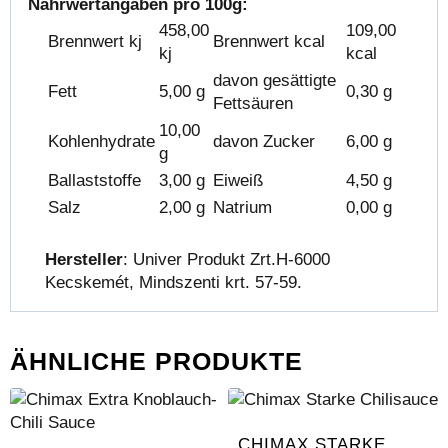
Nährwertangaben pro 100g:
458,00
109,00
Brennwert kj
Brennwert kcal
kj
kcal
davon gesättigte
Fett
5,00 g
0,30 g
Fettsäuren
10,00
Kohlenhydrate
davon Zucker
6,00 g
g
Ballaststoffe
3,00 g
Eiweiß
4,50 g
Salz
2,00 g
Natrium
0,00 g
Hersteller
: Univer Produkt Zrt.H-6000
Kecskemét, Mindszenti krt. 57-59.
ÄHNLICHE PRODUKTE
CHIMAX STARKE