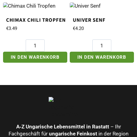
300g
Menge
CHIMAX CHILI TROPFEN
UNIVER SENF
€
3.49
€
4.20
Chimax
Univer
Chili
Senf
Tropfen
Menge
IN DEN WARENKORB
IN DEN WARENKORB
Menge
A‑Z Ungarische Lebensmittel in Rastatt
– Ihr
Fachgeschäft für
ungarische Feinkost
in der Region