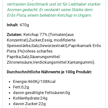
vertrauten Geschmack und ist für Liebhaber starker
Aromen gedacht. Er verdankt seine Stärke dem
Erős Pista, einem beliebten Ketchup in Ungarn.
Inhalt
: 470g
Zutaten:
Ketchup 77% {Tomaten(aus
Konzentrat),Zucker,Essig, modifizierte
Speisestärke,Salz,Gewürzextrakt},Paprikamark Erős
Pista 3%(rohres scharfes
Paprika,Salz,Säuerungsmittel:
Zitronensäure,Verdickungsmittel:Xantangummi).
Durchschnittliche Nährwerte je 100g Produkt:
Energie:460Kj/108Kcal
Fett:0,2g
davon gesättigte Fettsäuren:0g
Kohlenhydrate:24g
davon Zucker:22g