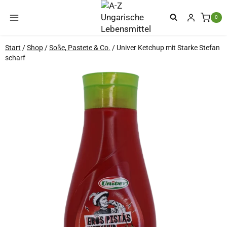
Zum
Inhalt
0
springen
Start
/
Shop
/
Soße, Pastete & Co.
/
Univer Ketchup mit Starke Stefan
scharf