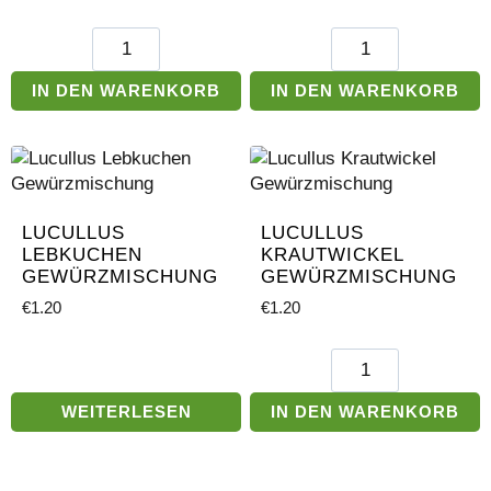
Lucullus
Lucullus
Schweinerippen
Pommes
Gewürzmischung
Gewürzmischung
IN DEN WARENKORB
IN DEN WARENKORB
Menge
Paprika
Menge
LUCULLUS
LUCULLUS
LEBKUCHEN
KRAUTWICKEL
GEWÜRZMISCHUNG
GEWÜRZMISCHUNG
€
1.20
€
1.20
Lucullus
Krautwickel
Gewürzmischung
WEITERLESEN
IN DEN WARENKORB
Menge