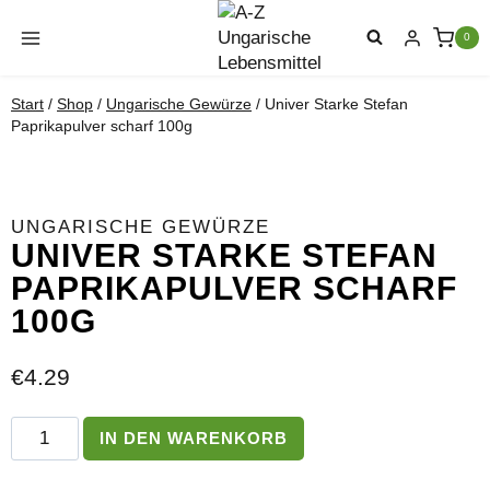
Zum
Inhalt
0
springen
Start
/
Shop
/
Ungarische Gewürze
/
Univer Starke Stefan
Paprikapulver scharf 100g
UNGARISCHE GEWÜRZE
UNIVER STARKE STEFAN
PAPRIKAPULVER SCHARF
100G
€
4.29
Univer
IN DEN WARENKORB
Starke
Stefan