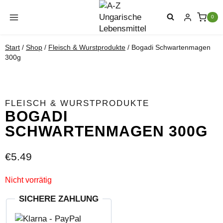
Zum
Inhalt
0
springen
Start
/
Shop
/
Fleisch & Wurstprodukte
/
Bogadi Schwartenmagen
300g
FLEISCH & WURSTPRODUKTE
BOGADI
SCHWARTENMAGEN 300G
€
5.49
Nicht vorrätig
SICHERE ZAHLUNG