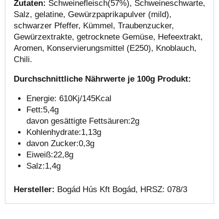
Zutaten:
Schweinefleisch(57%), Schweineschwarte,
Salz, gelatine, Gewürzpaprikapulver (mild),
schwarzer Pfeffer, Kümmel, Traubenzucker,
Gewürzextrakte, getrocknete Gemüse, Hefeextrakt,
Aromen, Konservierungsmittel (E250), Knoblauch,
Chili.
Durchschnittliche Nährwerte je 100g Produkt:
Energie: 610Kj/145Kcal
Fett:5,4g
davon gesättigte Fettsäuren:2g
Kohlenhydrate:1,13g
davon Zucker:0,3g
Eiweiß:22,8g
Salz:1,4g
Hersteller:
Bogád Hús Kft Bogád, HRSZ: 078/3