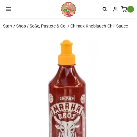
Zum
0
Inhalt
springen
Start
/
Shop
/
Soße, Pastete & Co.
/
Chimax Knoblauch-Chili Sauce