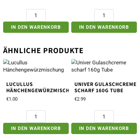
Chimax
Chimax
Extra
Starke
Knoblauch-
Chilisauce
IN DEN WARENKORB
IN DEN WARENKORB
Chili
Menge
Sauce
ÄHNLICHE PRODUKTE
Menge
LUCULLUS
UNIVER GULASCHCREME
HÄNCHENGEWÜRZMISCHUNG
SCHARF 160G TUBE
€
1.00
€
2.99
Lucullus
Univer
Hänchengewürzmischung
Gulaschcreme
Menge
scharf
IN DEN WARENKORB
IN DEN WARENKORB
160g