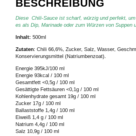
BESCHREIBUNG
Diese Chili-Sauce ist scharf, würzig und perfekt, um 
es als Dip, Marinade oder zum Würzen von Suppen 
Inhalt:
500ml
Zutaten
: Chili 66,6%, Zucker, Salz, Wasser, Geschm
Konservierungsmittel (Natriumbenzoat).
Energie 395kJ/100 ml
Energie 93kcal / 100 ml
Gesamtfett <0,5g / 100 ml
Gesättigte Fettsäuren <0,1g / 100 ml
Kohlenhydrate gesamt 19g / 100 ml
Zucker 17g / 100 ml
Ballaststoffe 1,4g / 100 ml
Eiweiß 1,4 g / 100 ml
Natrium 4,4g / 100 ml
Salz 10,9g / 100 ml