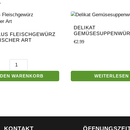
E
DELIKAT
GEMÜSESUPPENWÜR
LUS FLEISCHGEWÜRZ
ISCHER ART
€
2.99
Lucullus
Fleischgewürz
Ungarischer
 DEN WARENKORB
WEITERLESEN
Art
Menge
KONTAKT
ÖFFNUNGSZEI