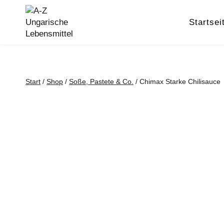
Zum
Inhalt
Startsei
springen
Start
/
Shop
/
Soße, Pastete & Co.
/
Chimax Starke Chilisauce