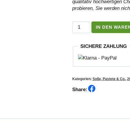
qualitativ hochwertigen Ch
probieren, Sie werden nich
Chimax
IN DEN WARE
Starke
Chilisauce
Menge
SICHERE ZAHLUNG
Kategorien:
Soße, Pastete & Co.
,
2
Facebook
Share: