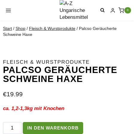
Zum
Inhalt
0
springen
Start
/
Shop
/
Fleisch & Wurstprodukte
/
Palcso Geräucherte
Schweine Haxe
FLEISCH & WURSTPRODUKTE
PALCSO GERÄUCHERTE
SCHWEINE HAXE
€
19.99
ca. 1,2-1,3kg mit Knochen
Palcso
IN DEN WARENKORB
Geräucherte