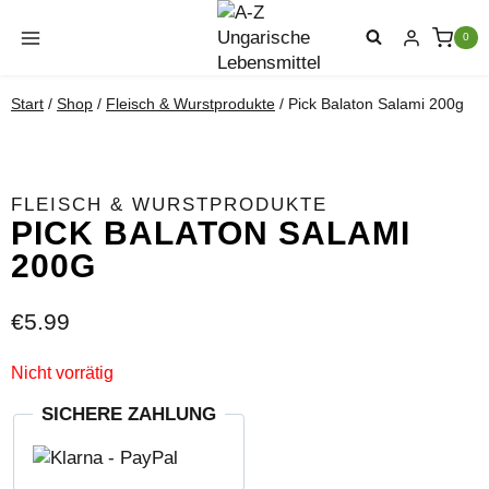
Zum
Inhalt
0
springen
Start
/
Shop
/
Fleisch & Wurstprodukte
/
Pick Balaton Salami 200g
FLEISCH & WURSTPRODUKTE
PICK BALATON SALAMI
200G
€
5.99
Nicht vorrätig
SICHERE ZAHLUNG