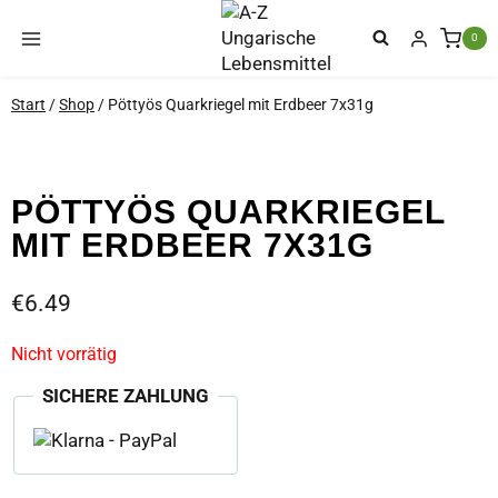
Zum
Inhalt
0
springen
Start
/
Shop
/
Pöttyös Quarkriegel mit Erdbeer 7x31g
PÖTTYÖS QUARKRIEGEL
MIT ERDBEER 7X31G
€
6.49
Nicht vorrätig
SICHERE ZAHLUNG