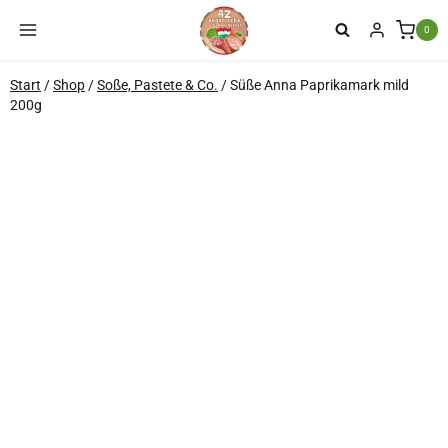
Zum
0
Inhalt
springen
Start
/
Shop
/
Soße, Pastete & Co.
/
Süße Anna Paprikamark mild
200g