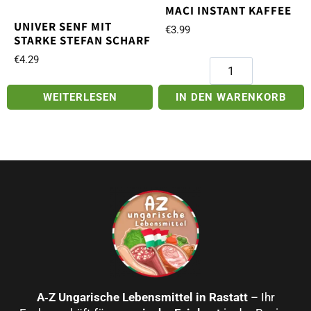
MACI INSTANT KAFFEE
UNIVER SENF MIT
€
3.99
STARKE STEFAN SCHARF
€
4.29
Maci
Instant
Kaffee
WEITERLESEN
IN DEN WARENKORB
Menge
A‑Z Ungarische Lebensmittel in Rastatt
– Ihr