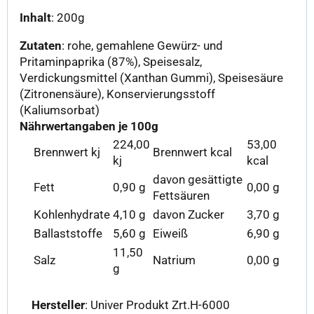
Inhalt
: 200g
Zutaten
: rohe, gemahlene Gewürz- und
Pritaminpaprika (87%), Speisesalz,
Verdickungsmittel (Xanthan Gummi), Speisesäure
(Zitronensäure), Konservierungsstoff
(Kaliumsorbat)
Nährwertangaben je 100g
224,00
53,00
Brennwert kj
Brennwert kcal
kj
kcal
davon gesättigte
Fett
0,90 g
0,00 g
Fettsäuren
Kohlenhydrate
4,10 g
davon Zucker
3,70 g
Ballaststoffe
5,60 g
Eiweiß
6,90 g
11,50
Salz
Natrium
0,00 g
g
Hersteller
: Univer Produkt Zrt.H-6000