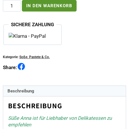
Süße
IN DEN WARENKORB
Anna
Paprikamark
mild
SICHERE ZAHLUNG
200g
Menge
Kategorie:
Soße, Pastete & Co.
Facebook
Share:
Beschreibung
BESCHREIBUNG
Süße Anna ist für Liebhaber von Delikatessen zu
empfehlen