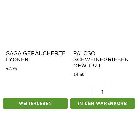
SAGA GERÄUCHERTE
PALCSO
LYONER
SCHWEINEGRIEBEN
GEWÜRZT
€
7.99
€
4.50
Palcso
Schweinegrieben
gewürzt
WEITERLESEN
IN DEN WARENKORB
Menge