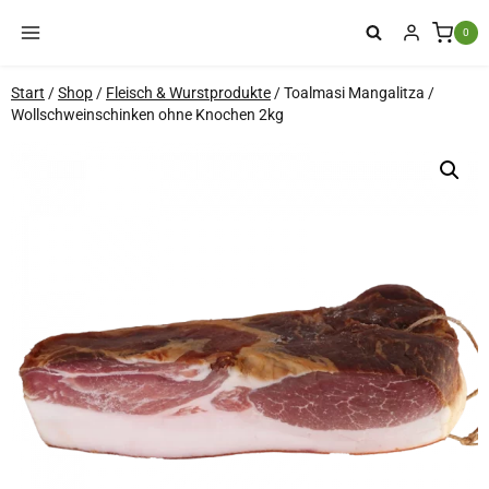
Zum
0
Inhalt
springen
Start
/
Shop
/
Fleisch & Wurstprodukte
/
Toalmasi Mangalitza /
Wollschweinschinken ohne Knochen 2kg