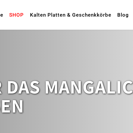
te
SHOP
Kalten Platten & Geschenkkörbe
Blog
R DAS MANGALI
SEN