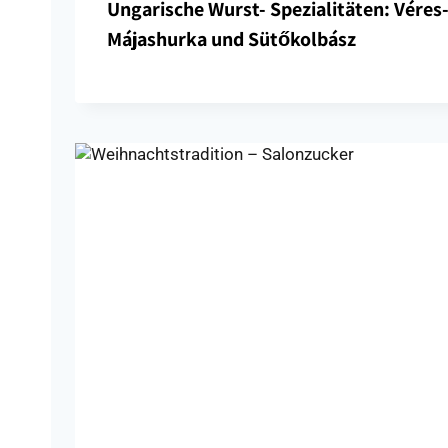
Ungarische Wurst- Spezialitäten: Véres-
Májashurka und Sütőkolbász