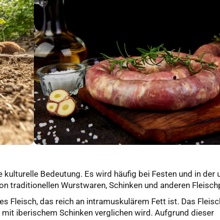
kulturelle Bedeutung. Es wird häufig bei Festen und in der
on traditionellen Wurstwaren, Schinken und anderen Fleisc
 Fleisch, das reich an intramuskulärem Fett ist. Das Fleisc
t mit iberischem Schinken verglichen wird. Aufgrund dieser