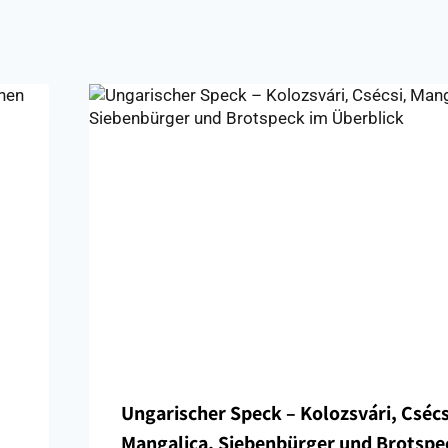
Ungarischer Speck – Kolozsvári, Csécs
Mangalica, Siebenbürger und Brotspe