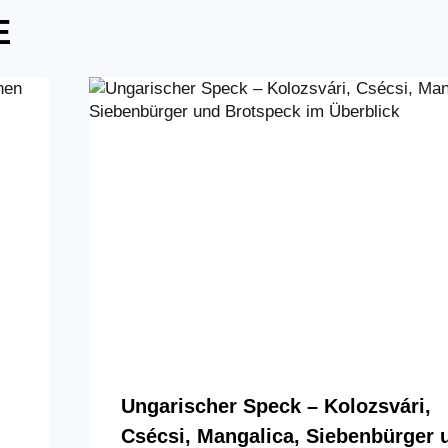
E
Ungarischer Speck – Kolozsvári,
Csécsi, Mangalica, Siebenbürger 