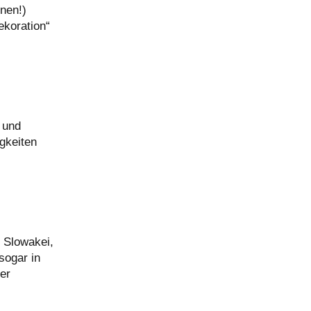
nen!)
ekoration“
 und
gkeiten
r Slowakei,
sogar in
er