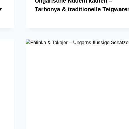
Ungarische Nudeln kaufen –
z
Tarhonya & traditionelle Teigware