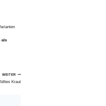
Varianten
 als
WEITER
ülltes Kraut