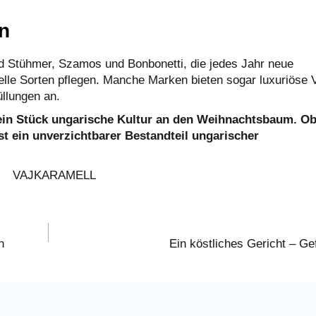
n
d Stühmer, Szamos und Bonbonetti, die jedes Jahr neue
lle Sorten pflegen. Manche Marken bieten sogar luxuriöse 
llungen an.
 ein Stück ungarische Kultur an den Weihnachtsbaum. Ob
st ein unverzichtbarer Bestandteil ungarischer
N
n
Ein köstliches Gericht – Gef