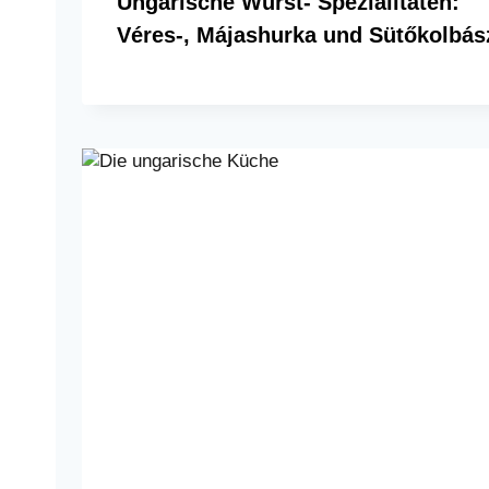
Ungarische Wurst- Spezialitäten:
Véres-, Májashurka und Sütőkolbás