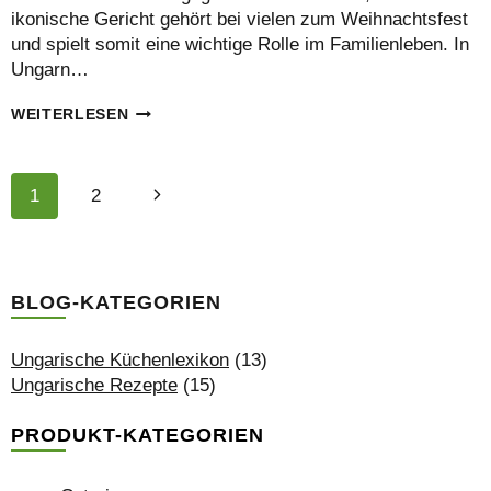
ikonische Gericht gehört bei vielen zum Weihnachtsfest
und spielt somit eine wichtige Rolle im Familienleben. In
Ungarn…
DAS
WEITERLESEN
ORIGINALREZEPT
FÜR
FISCHSUPPE
SEITENNAVIGATION
Nächste
1
2
Seite
BLOG-KATEGORIEN
Ungarische Küchenlexikon
(13)
Ungarische Rezepte
(15)
PRODUKT-KATEGORIEN