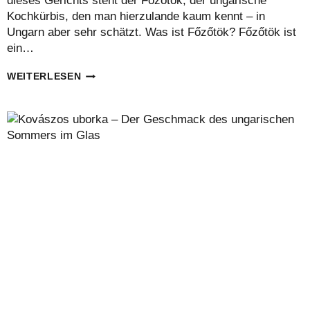
dieses Gerichts steht der Főzőtök, der ungarische
Kochkürbis, den man hierzulande kaum kennt – in
Ungarn aber sehr schätzt. Was ist Főzőtök? Főzőtök ist
ein…
FŐZŐTÖK
WEITERLESEN
–
DER
UNGARISCHE
SOMMERKÜRBIS
MIT
TRADITION