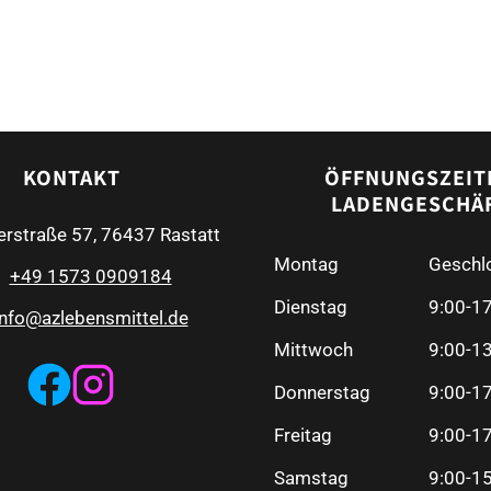
Paprikahuhn
Sauce
Menge
KONTAKT
ÖFFNUNGSZEIT
LADENGESCHÄ
erstraße 57, 76437 Rastatt
Montag
Geschl
+49 1573 0909184
Dienstag
9:00-1
info@azlebensmittel.de
Mittwoch
9:00-1
Donnerstag
9:00-1
Freitag
9:00-1
Samstag
9:00-1