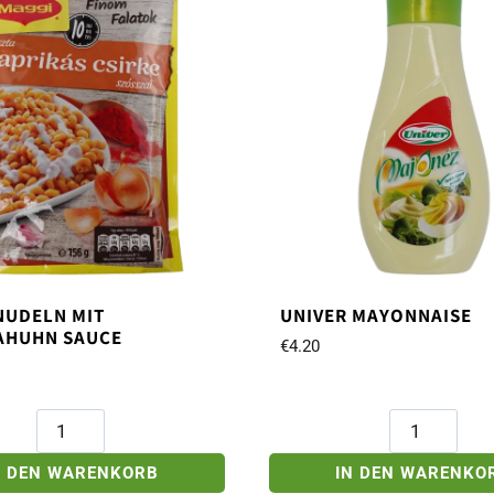
NUDELN MIT
UNIVER MAYONNAISE
AHUHN SAUCE
€
4.20
Maggi
Univer
Nudeln
Mayonnaise
mit
Menge
N DEN WARENKORB
IN DEN WARENKO