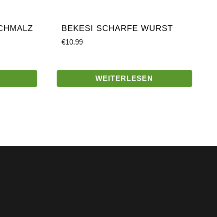
CHMALZ
BEKESI SCHARFE WURST
€
10.99
WEITERLESEN