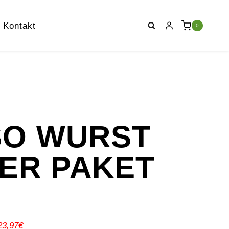
Kontakt
0
SO WURST
ER PAKET
23,97€