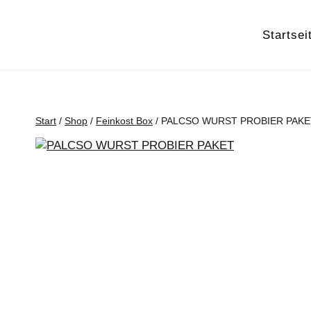
Zum
Inhalt
Startsei
springen
Start
/
Shop
/
Feinkost Box
/
PALCSO WURST PROBIER PAKE