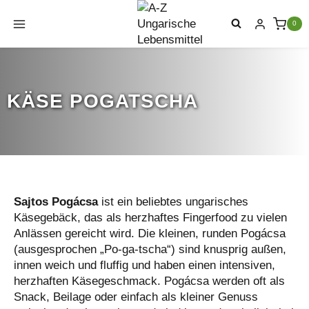
Zum
Inhalt
0
springen
KÄSE POGATSCHA
Sajtos Pogácsa
ist ein beliebtes ungarisches
Käsegebäck, das als herzhaftes Fingerfood zu vielen
Anlässen gereicht wird. Die kleinen, runden Pogácsa
(ausgesprochen „Po-ga-tscha“) sind knusprig außen,
innen weich und fluffig und haben einen intensiven,
herzhaften Käsegeschmack. Pogácsa werden oft als
Snack, Beilage oder einfach als kleiner Genuss